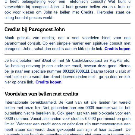
U heeft belangstelling voor een Telefonisch consult? Wat kunt u
verwachten bij paragnost John. U kunt gewoon bellen via
en u kunt er
ook voor kiezen om John te bellen met Credits. Hieronder staat de
uitleg hoe dat precies werkt.
Credits bij Paragnost John
Maak gebruik van credits, dat u veel voordelen biedt voor een
paranormaal consult. Op een simpele manier een spiritueel consult met
paragnost John, schaf dan credits aan en klik op de link.
Credits kopen
Je kunt betalen met iDeal of met Mr Cash/Bancontact en PayPal etc.
Na betaling ontvang je een code per email, bewaar deze goed. Hierna
bel je naar een speciale nummer
0031207008111
Daarna toetst u
sluit af
met hekje en u wordt dan direct doorverbonden met
, ga nu door en klik
hier op onze link.
Credits kopen
Voordelen van bellen met credits
Internationale bereikbaarheid. Je kunt van uit alle landen ter wereld
bellen met onze lijn. Niet gebonden aan een 0909 nummer wat uit het
buitenland niet te bereiken is. Ook geen last van een blokkade voor een
0909 nummer. Vanuit alle landen voor slechts € 0,90 per minuut en geen
limiet. Wanneer een credit account gebruiker zijn nummerweergave aan
heeft staan dan wordt deze gekoppeld aan zijn of haar account. De
volgende keer hoeft de gebruiker zijn pincode niet meer in te toetsen als