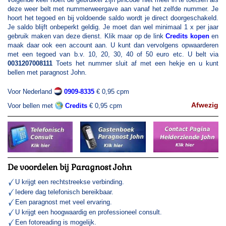
deze weer belt met nummerweergave aan vanaf het zelfde nummer. Je
hoort het tegoed en bij voldoende saldo wordt je direct doorgeschakeld.
Je saldo blijft onbeperkt geldig. Je moet dan wel minimaal 1 x per jaar
gebruik maken van deze dienst. Klik maar op de link
Credits kopen
en
maak daar ook een account aan. U kunt dan vervolgens opwaarderen
met een tegoed van b.v. 10, 20, 30, 40 of 50 euro etc. U belt via
0031207008111
Toets het nummer
sluit af met een hekje en u kunt
bellen met paragnost John.
Voor Nederland
0909-8335
€ 0,95 cpm
Afwezig
Voor bellen met
Credits
€ 0,95 cpm
De voordelen bij Paragnost John
U krijgt een rechtstreekse verbinding.
Iedere dag telefonisch bereikbaar.
Een paragnost met veel ervaring.
U krijgt een hoogwaardig en professioneel consult.
Een fotoreading is mogelijk.